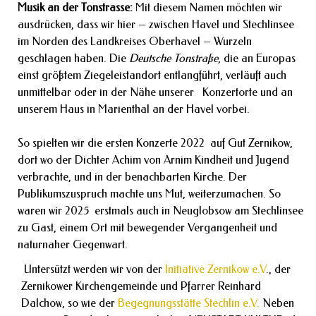
Musik an der Tonstrasse:
Mit diesem Namen möchten wir
ausdrücken, dass wir hier – zwischen Havel und Stechlinsee
im Norden des Landkreises Oberhavel – Wurzeln
geschlagen haben. Die
Deutsche Tonstraße
, die an Europas
einst größtem Ziegeleistandort entlangführt, verläuft auch
unmittelbar oder in der Nähe unserer Konzertorte und an
unserem Haus in Marienthal an der Havel vorbei.
So spielten wir die ersten Konzerte 2022 auf Gut Zernikow,
dort wo der Dichter Achim von Arnim Kindheit und Jugend
verbrachte, und in der benachbarten Kirche. Der
Publikumszuspruch machte uns Mut, weiterzumachen. So
waren wir 2025 erstmals auch in Neuglobsow am Stechlinsee
zu Gast, einem Ort mit bewegender Vergangenheit und
naturnaher Gegenwart.
Untersützt werden wir von der
Initiative Zernikow e.V
., der
Zernikower Kirchengemeinde und Pfarrer Reinhard
Dalchow, so wie der
Begegnungsstätte Stechlin e.V.
Neben