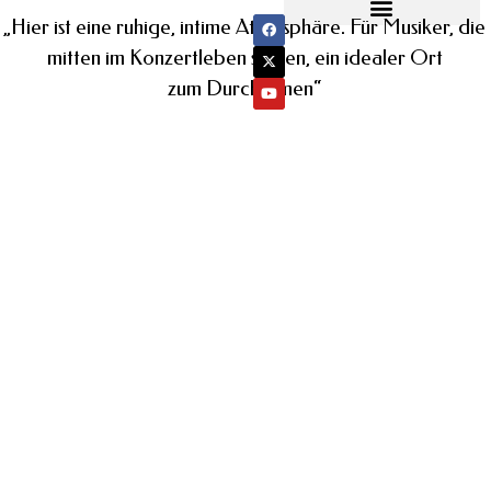
„Hier ist eine ruhige, intime Atmosphäre. Für Musiker, die
Programm & Tickets
Hinkommen & Bleiben
Mit dem Rad ins Konzert
mitten im Konzertleben stehen, ein idealer Ort
zum Durchatmen“